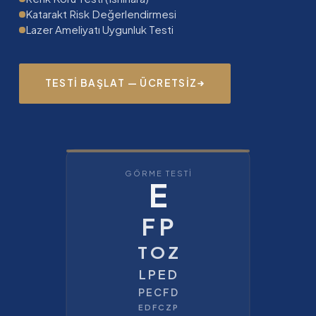
Katarakt Risk Değerlendirmesi
Lazer Ameliyatı Uygunluk Testi
TESTI BAŞLAT — ÜCRETSIZ
GÖRME TESTİ
E
F P
T O Z
L P E D
P E C F D
E D F C Z P