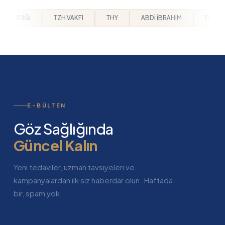
THY
ABDİ İBRAHİM
BEYLİKDÜZÜ BELEDİYESİ
ARPA
E-BÜLTEN
Göz Sağlığında
Güncel Kalın
Yeni tedaviler, uzman tavsiyeleri ve
kampanyalardan ilk siz haberdar olun. Haftada
bir, spam yok.