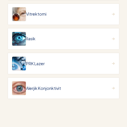
Vitrektomi
İlasik
PRK Lazer
Alerjik Konjonktivit