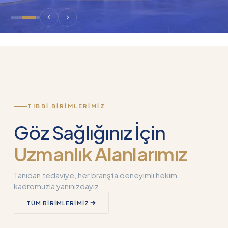
TIBBI BIRIMLERIMIZ
Göz Sağlığınız İçin
Uzmanlık Alanlarımız
Tanıdan tedaviye, her branşta deneyimli hekim
kadromuzla yanınızdayız.
TÜM BIRIMLERIMIZ
Kornea Nakli
Akıllı Lens Nedi
(Keratoplasti)
Neden Kullanılı