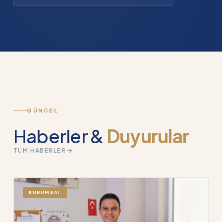
GÜNCEL
Haberler &
Duyurular
TÜM HABERLER
KURUMSAL