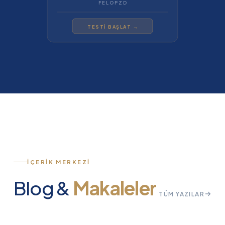
F E L O P Z D
TESTİ BAŞLAT →
İÇERIK MERKEZI
Blog &
Makaleler
TÜM YAZILAR