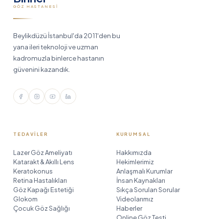
GÖZ HASTANESI
Beylikdüzü İstanbul'da 2011'den bu
yana ileri teknoloji ve uzman
kadromuzla binlerce hastanın
güvenini kazandık.
TEDAVILER
KURUMSAL
Lazer Göz Ameliyatı
Hakkımızda
Katarakt & Akıllı Lens
Hekimlerimiz
Keratokonus
Anlaşmalı Kurumlar
Retina Hastalıkları
İnsan Kaynakları
Göz Kapağı Estetiği
Sıkça Sorulan Sorular
Glokom
Videolarımız
Çocuk Göz Sağlığı
Haberler
Online Göz Testi