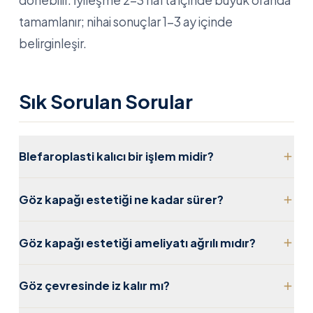
dönebilir. İyileşme 2-3 hafta içinde büyük oranda
tamamlanır; nihai sonuçlar 1-3 ay içinde
belirginleşir.
Sık Sorulan Sorular
Blefaroplasti kalıcı bir işlem midir?
Göz kapağı estetiği uzun vadeli sonuçlar sunar.
Göz kapağı estetiği ne kadar sürer?
Ancak yaşlanma devam ettiği için ilerleyen
İşlem ortalama 1-2 saat sürer. Lokal anestezi
yıllarda tekrar işlem gerekebilir.
Göz kapağı estetiği ameliyatı ağrılı mıdır?
altında gerçekleştirilir ve hastalar genellikle aynı
İşlem sırasında ağrı hissedilmez. Ameliyat sonrası
gün taburcu edilir.
Göz çevresinde iz kalır mı?
ilk birkaç gün hafif rahatsızlık olabilir; basit ağrı