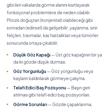
gibi ileri vakalarda görme alanını kısıtlayarak
fonksiyonel problemlere de neden olabilir.
Pitozis doğuştan (konjenital) olabileceği gibi
sonradan (edinsel) da gelişebilir; yaşlanma, sinir
felçleri, travmalar, kas hastalıkları veya tümörler
sonucunda ortaya çıkabilir.
Düşük Göz Kapağı
— Üst göz kapağının bir ya
da iki gözde düşük durması.
Göz Yorgunluğu
— Göz yorgunluğu veya
kaşların kaldırılarak görmeye çalışma.
Telafi Edici Baş Pozisyonu
— Başın geri
atılması gibi telafi edici baş pozisyonları.
Görme Sorunları
— Gözde çapaklanma,