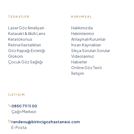
TEDAVILER
KURUMSAL
Lazer Göz Ameliyatı
Hakkımızda
Katarakt & Akıllı Lens
Hekimlerimiz
Keratokonus
Anlaşmalı Kurumlar
Retina Hastalıkları
İnsan Kaynakları
Göz Kapağı Estetiği
Sıkça Sorulan Sorular
Glokom
Videolarımız
Çocuk Göz Sağlığı
Haberler
Online Göz Testi
İletişim
İLETIŞIM
Birinci Göz Asistanı
TR
EN
DE
RU
0850 711 11 00
AR
HE
çevrimiçi
Çağrı Merkezi
randevu@birincigozhastanesi.com
E-Posta
Merhaba! Birinci Göz Hastanesi