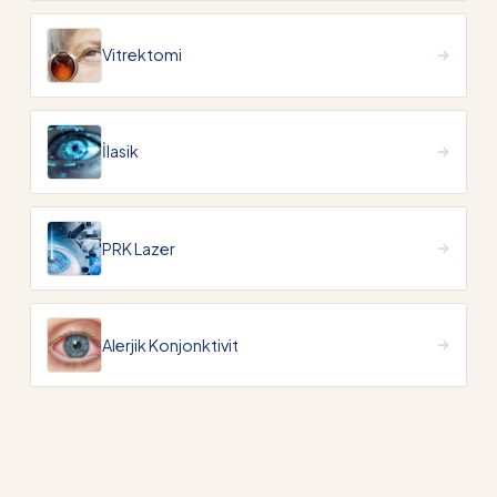
Vitrektomi
İlasik
PRK Lazer
Alerjik Konjonktivit