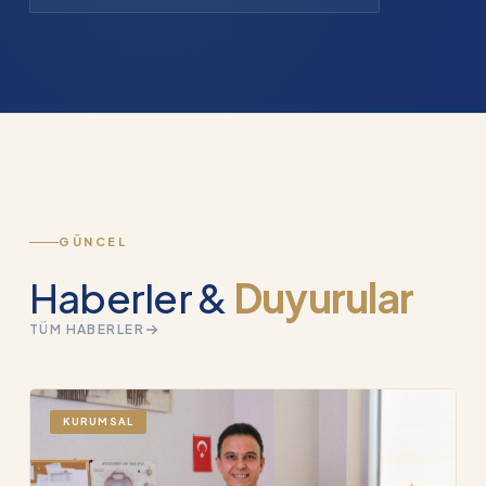
GÜNCEL
Haberler &
Duyurular
TÜM HABERLER
KURUMSAL