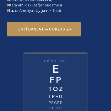
Katarakt Risk Değerlendirmesi
Lazer Ameliyatı Uygunluk Testi
TESTI BAŞLAT — ÜCRETSIZ
GÖRME TESTİ
E
F P
T O Z
L P E D
P E C F D
E D F C Z P