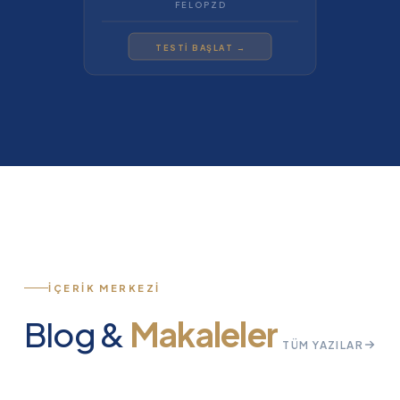
F E L O P Z D
TESTİ BAŞLAT →
İÇERIK MERKEZI
Blog &
Makaleler
TÜM YAZILAR