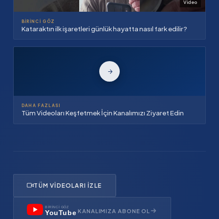
Video
BIRINCI GÖZ
Kataraktın ilk işaretleri günlük hayatta nasıl fark edilir?
DAHA FAZLASI
Tüm Videoları Keşfetmek İçin Kanalımızı Ziyaret Edin
TÜM VIDEOLARI İZLE
BİRİNCİ GÖZ
KANALIMIZA ABONE OL
YouTube