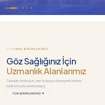
TIBBI BIRIMLERIMIZ
Göz Sağlığınız İçin
Uzmanlık Alanlarımız
Tanıdan tedaviye, her branşta deneyimli hekim
kadromuzla yanınızdayız.
TÜM BIRIMLERIMIZ
Kornea Nakli
Akıllı Lens Nedi
(Keratoplasti)
Neden Kullanılı