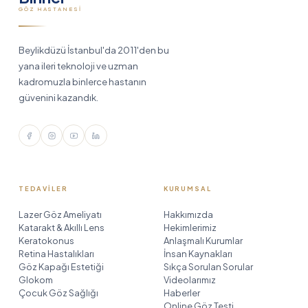
GÖZ HASTANESI
Beylikdüzü İstanbul'da 2011'den bu
yana ileri teknoloji ve uzman
kadromuzla binlerce hastanın
güvenini kazandık.
TEDAVILER
KURUMSAL
Lazer Göz Ameliyatı
Hakkımızda
Katarakt & Akıllı Lens
Hekimlerimiz
Keratokonus
Anlaşmalı Kurumlar
Retina Hastalıkları
İnsan Kaynakları
Göz Kapağı Estetiği
Sıkça Sorulan Sorular
Glokom
Videolarımız
Çocuk Göz Sağlığı
Haberler
Online Göz Testi