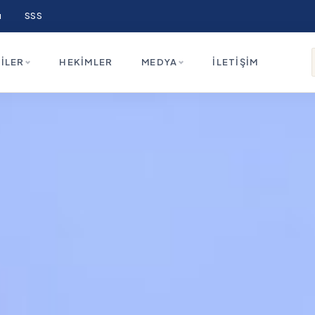
ı
SSS
ILER
HEKIMLER
MEDYA
İLETIŞIM