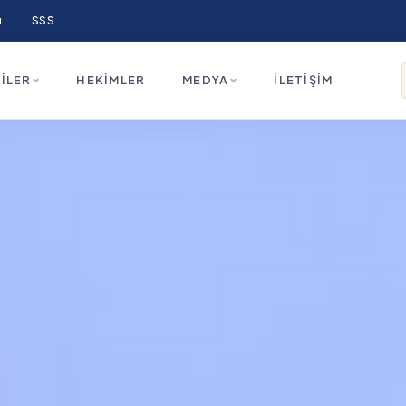
ı
SSS
ILER
HEKIMLER
MEDYA
İLETIŞIM