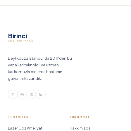
Birinci
GÖZ HASTANESI
Beylikdüzü İstanbul'da 2011'den bu
yana ileri teknoloji ve uzman
kadromuzla binlerce hastanın
güvenini kazandık.
TEDAVILER
KURUMSAL
Lazer Göz Ameliyatı
Hakkımızda