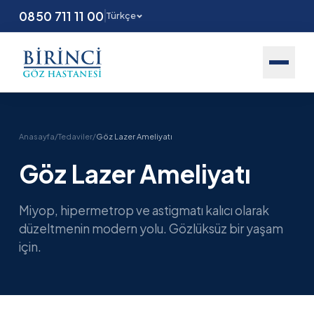
0850 711 11 00
Türkçe
Anasayfa
/
Tedaviler
/
Göz Lazer Ameliyatı
Göz Lazer Ameliyatı
Miyop, hipermetrop ve astigmatı kalıcı olarak
düzeltmenin modern yolu. Gözlüksüz bir yaşam
için.