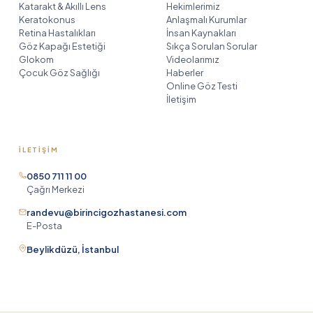
Katarakt & Akıllı Lens
Hekimlerimiz
Keratokonus
Anlaşmalı Kurumlar
Retina Hastalıkları
İnsan Kaynakları
Göz Kapağı Estetiği
Sıkça Sorulan Sorular
Glokom
Videolarımız
Çocuk Göz Sağlığı
Haberler
Online Göz Testi
İletişim
İLETIŞIM
Birinci Göz Asistanı
TR
EN
DE
RU
0850 711 11 00
AR
HE
çevrimiçi
Çağrı Merkezi
randevu@birincigozhastanesi.com
E-Posta
Merhaba! Birinci Göz Hastanesi
Beylikdüzü, İstanbul
asistanıyım. Size yardımcı olabilmem
için önce adınızı ve soyadınızı
öğrenebilir miyim?